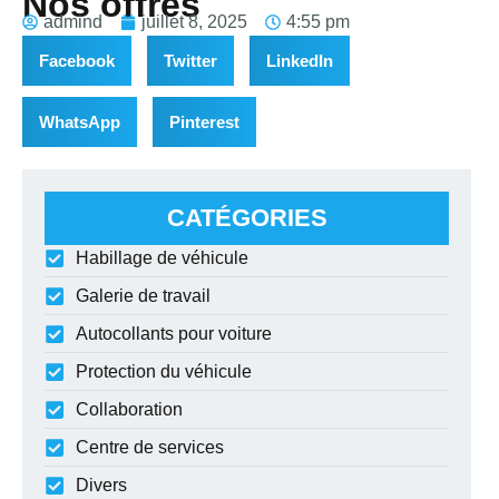
Nos offres
admind
juillet 8, 2025
4:55 pm
Facebook
Twitter
LinkedIn
WhatsApp
Pinterest
CATÉGORIES
Habillage de véhicule
Galerie de travail
Autocollants pour voiture
Protection du véhicule
Collaboration
Centre de services
Divers