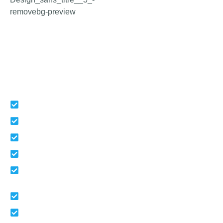
Retrouvez une assurance auto même après résiliation.
Notre équipe vous accompagne pour obtenir une
couverture rapide, simple et au meilleur prix, dès
25 €/mois
, même si vous êtes malussé ou résilié.
Lien utile
Accueil
Pourquoi nous choisir
Contact
FAQ
Mentions légales
Lien utile
Auto
Moto