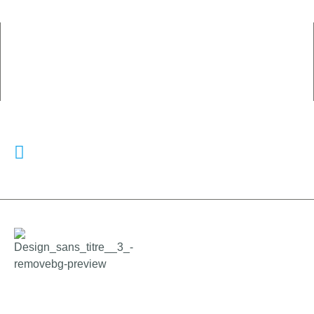
E-mail :
contact@nz-courtage.fr
Adresss
66 Avenue Des Champs Elysées
75008 Paris
Retrouvez une assurance auto même après résiliation.